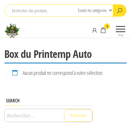
Aller
au
contenu
OCTOGENETICA
breeding
0
and
Menu
collecting
Box du Printemp Auto
Aucun produit ne correspond à votre sélection.
SEARCH
Rechercher :