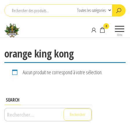
Aller
au
contenu
OCTOGENETICA
breeding
0
and
Menu
collecting
orange king kong
Aucun produit ne correspond à votre sélection.
SEARCH
Rechercher :