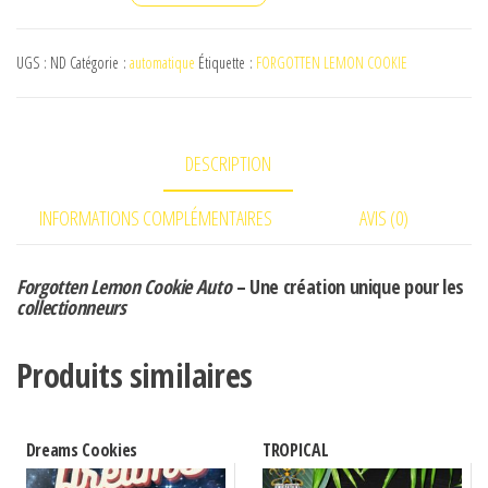
de
Forgotten
UGS :
ND
Catégorie :
automatique
Étiquette :
FORGOTTEN LEMON COOKIE
Lemon
Cookie
DESCRIPTION
INFORMATIONS COMPLÉMENTAIRES
AVIS (0)
Forgotten Lemon Cookie Auto
– Une création unique pour les
collectionneurs
Produits similaires
Dreams Cookies
TROPICAL