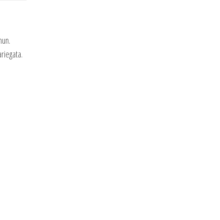
mun.
riegata.