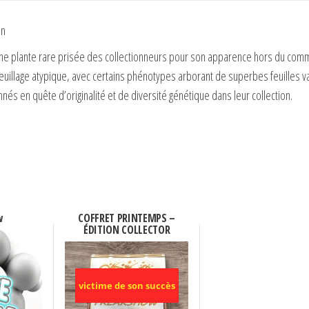
on
une plante rare prisée des collectionneurs pour son apparence hors du com
 feuillage atypique, avec certains phénotypes arborant de superbes feuilles va
nés en quête d’originalité et de diversité génétique dans leur collection.
w
COFFRET PRINTEMPS –
ÉDITION COLLECTOR
victime de son succès