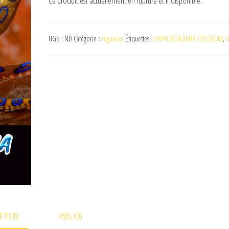
Ce produit est actuellement en rupture et indisponible.
UGS :
ND
Catégorie :
regulière
Étiquettes :
HAPALOCHLAENA COLORUM
,
m
PTION
AVIS (0)