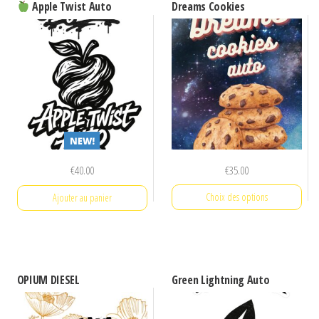
Dreams Cookies
Apple Twist Auto
€
35.00
€
40.00
Choix des options
Ajouter au panier
Ce
produit
a
OPIUM DIESEL
Green Lightning Auto
plusieurs
variations.