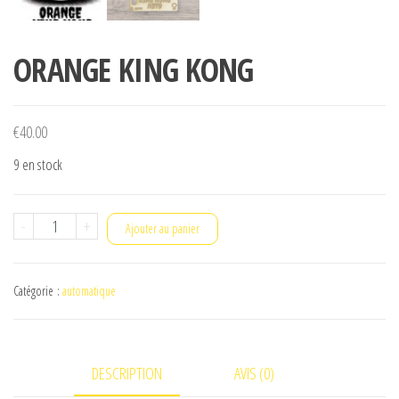
ORANGE KING KONG
€
40.00
9 en stock
quantité
-
+
Ajouter au panier
de
ORANGE
Catégorie :
automatique
KING
KONG
DESCRIPTION
AVIS (0)